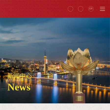
EN
新闻中心
News