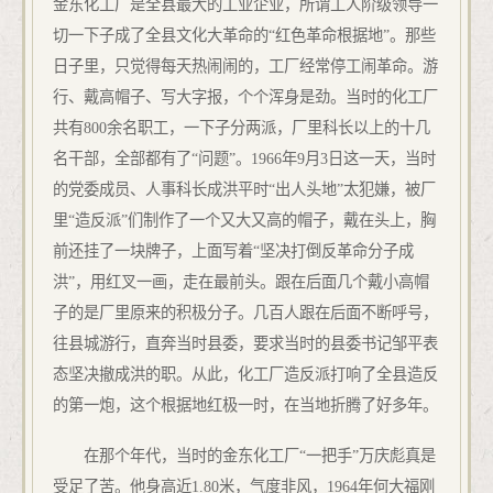
金东化工厂是全县最大的工业企业，所谓工人阶级领导一
切一下子成了全县文化大革命的“红色革命根据地”。那些
日子里，只觉得每天热闹闹的，工厂经常停工闹革命。游
行、戴高帽子、写大字报，个个浑身是劲。当时的化工厂
共有800余名职工，一下子分两派，厂里科长以上的十几
名干部，全部都有了“问题”。1966年9月3日这一天，当时
的党委成员、人事科长成洪平时“出人头地”太犯嫌，被厂
里“造反派”们制作了一个又大又高的帽子，戴在头上，胸
前还挂了一块牌子，上面写着“坚决打倒反革命分子成
洪”，用红叉一画，走在最前头。跟在后面几个戴小高帽
子的是厂里原来的积极分子。几百人跟在后面不断呼号，
往县城游行，直奔当时县委，要求当时的县委书记邹平表
态坚决撤成洪的职。从此，化工厂造反派打响了全县造反
的第一炮，这个根据地红极一时，在当地折腾了好多年。
在那个年代，当时的金东化工厂“一把手”万庆彪真是
受足了苦。他身高近1.80米，气度非风，1964年何大福刚