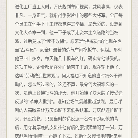
进化工厂当工人时，万庆彪到车间视察，威风凛凛、仪表
非凡、一身正气，就象战争影片中的那些大将军。全厂每
个员工在他手下干工作都觉得是幸福、是光彩的，没想到
文化大革命一到，他一下子成了走资本主义道路的当权
派，过后竟成了“死不改悔”。原来是“指挥员”的他现在也
当“战斗员”，到全厂最苦的造气车间拖板车、运煤。那时
他已四十多岁，每天拖几十板车的煤，确实令他够受的。
这项工种，企业都是在外面请苦工干的，现在轮上他了，
这叫“劳动改造世界观”。何大福也不知道他当时怎么干得
动的，怎么熬过来的，这还不算，最令何大福难忘的一
次，是他上台挨批斗的那天，他开始挂了块大牌子接受造
反派的“革命大批判”。谁知会场气氛越批越激烈，最后呼
叫的人高喊着让万庆彪跪下来低头认罪。万庆彪连忙跪下
来，还没跪稳，只见当时的造反派一名骨干跑到他的背
后，用穿着厚底的皮鞋往他背后的腰部猛地踢了一脚，万
庆彪当场“啊唷”一声趴了下去。过后他又慢慢地爬起来重