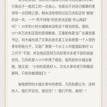
只是出于一般员工的一点良心，也是出于对自己敬慕的老
领导一点同情之意，根本没有想到过后万庆彪还有“解放”
的这一天。一个“死不改悔”的走资派还能“东山再起”
吗？！20岁的小何大福根本没有这个政治经验。谁知，
1971年万庆彪还真的获得解放，又重新恢复当厂长兼党委
书记，何大福也成了文革后金东县工业系统第一个入党的
青年积极分子，又是厂里第一个从工人中提拔起来的“以
工代干”干部，并且他还受到万庆彪等许多老干部的高度
信任。万庆彪爱人1979年得了癌症，临死前何大福去看
她，她又说：“小何你真是好人，文化大革命老万倒霉成
那样，只有你敢理我们！”
每每想到何大福文革中的表现，万庆彪都认为：这样
的人，我们不信任，谁信任？！我们不用，谁用？！