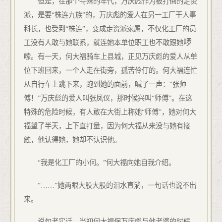
但是，在那个特殊的年代，万庆彪作为被打倒的走资
派，是要“株连九族”的，万庆彪的爱人在另一工厂干人事
科长，也受到“株连”，变成走资派家属，不仅化工厂的员
啰
工没有人敢与她联系，就连她本单位职工也不敢跟她
嗦。有一天，何大福骑车上县城，正见万庆彪的爱人从单
位下班回来，一个人走在街旁，孤苦伶仃的。何大福连忙
从自行车上跳下来，跑到她的面前，喊了一声：“张师
傅！”万庆彪的爱人叫张凤仪，那时候兴叫“师傅”。在这
特殊的危险时候，有人敢在大街上称她“师傅”，她对何大
福望了半天，上下直打量，因为何大福从来没与她有接
触，他认得她，她却不认识他。
“我是化工厂的小何。”何大福向她自我介绍。
“……”她两眼大股大股的泪水直淌，一句话也说不出
来。
说句老实话，当初何大福保万庆彪与他老婆的时候，