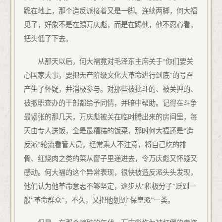
跪在地上，那个造反派接着又是一脚。连续两脚，何大福
见了，好象不是在踢万庆彪，而是在踢他，他不忍心看，
把头低了下去。
从那天以后，何大福竟对毛泽东主席关于“你们要关
心国家大事，要把无产阶级文化大革命进行到底”的号召
产生了怀疑，并消极参与。对那些被批斗的、被关押的、
被撤职查办的干部都给予同情，并暗中帮助。记得在斗争
最紧张的那几天，万庆彪被关在临时腾出来的房间里，每
天由专人送饭，全是最糟糕的饭菜，那时何大福还是“造
反派”轮流看管人员，经常乘人不注意，将自己吃的排
骨、红烧肉之类的菜从窗子里递进去，令万庆彪又怀疑又
感动。何大福的这个异常表现，很快被造反派头头发现，
他们认为他革命意志不够坚定，逐步从“积极分子”贬到一
般“革命群众”，不久，又把他划到“保皇派”一类。