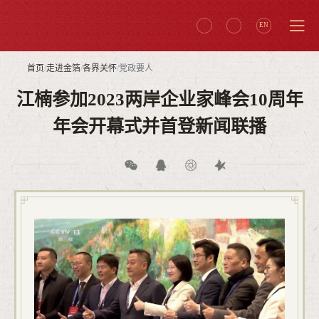
EN
首页
/
走进金箔
/
各界关怀
/
党政要人
江楠参加2023两岸企业家峰会10周年
年会开幕式并首登新闻联播