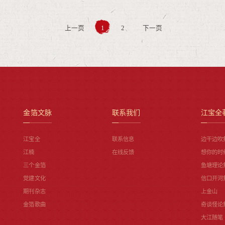
上一页
1
2
下一页
金箔文脉
联系我们
江宝全
江宝全
联系信息
边干边吹
江楠
在线反馈
想你的时
三个金箔
鱼塘理论
党建文化
信口开河
期刊杂志
上金山
金箔歌曲
奇谈怪论
大江随笔