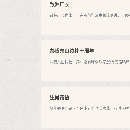
致韩厂长
致韩厂长你来了，在百舸争流中急流勇进，一颗赤
恭贺东山诗社十周年
恭贺东山诗社十周年没有哗众取宠,没有轰轰鸣鸣
生肖寄语
鼠年寄语：是大？是小？有时我吹我，有时人吹我