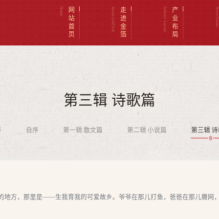
Home
网站首页
About Gold Foil
走进金箔
Industry Layout
产业布局
News Cent
第三辑 诗歌篇
序
自序
第一辑 散文篇
第二辑 小说篇
第三辑 
地方，那里是——生我育我的可爱故乡。爷爷在那儿打鱼，爸爸在那儿撒网，我