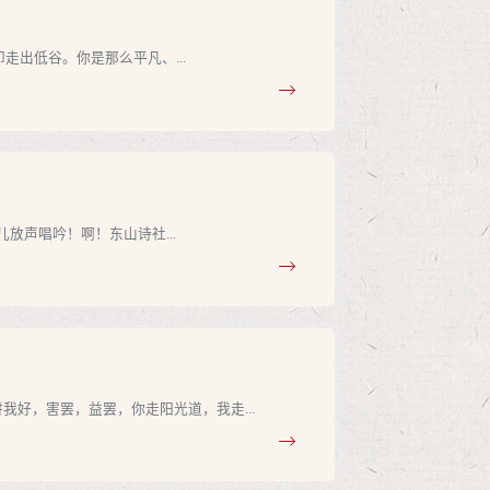
出低谷。你是那么平凡、...
放声唱吟！啊！东山诗社...
好，害罢，益罢，你走阳光道，我走...