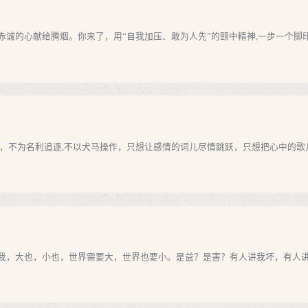
诚的心献给腾烟。你来了，用“自我加压、敢为人先”的颐中精神,一步一个脚印走
，不为名利追逐,不以犬马操作，只想让感情的词儿尽情跳跃，只想把心中的歌儿
，大也，小也，世界需要大，世界也要小。是益？是害？有人讲我坏，有人讲我