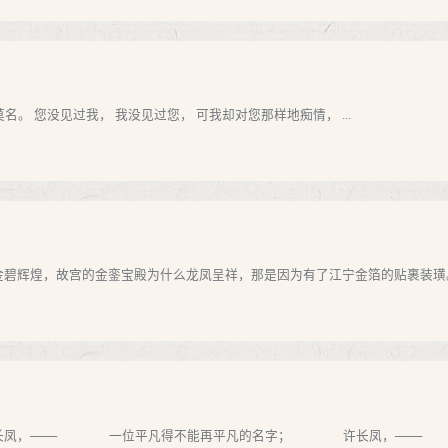
名。 您没见过我， 我没见过您， 可我却对您那样地痴情， ...
金碧辉煌，故宫的金銮宝殿为什么龙凤呈祥，那是因为有了江宁金箔的贴裹装璜。
长凤，─── 一位平凡得不能再平凡的名字； 许长凤，─── 一