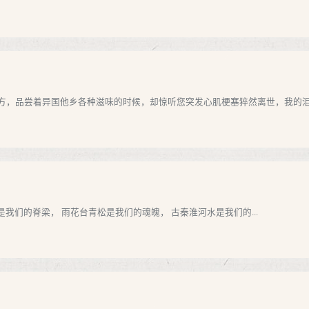
，品尝着异国他乡各种滋味的时候，却惊听您突发心肌梗塞猝然离世，我的泪水
是我们的脊梁， 雨花台青松是我们的魂魄， 古秦淮河水是我们的...