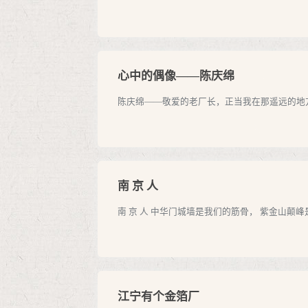
心中的偶像——陈庆绵
陈庆绵——敬爱的老厂长，正当我在那遥远的地方
南 京 人
南 京 人 中华门城墙是我们的筋骨， 紫金山颠峰
江宁有个金箔厂