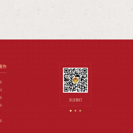
著作
集
候
集
关注我们
抖音
集
集