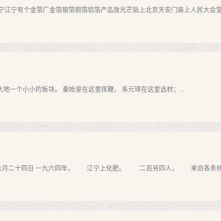
江宁有个金箔厂金箔银箔铜箔铝箔产品放光芒贴上北京天安门装上人民大会堂江
地一个小小的板块。 秦始皇在这里挥鞭， 朱元璋在这里选材； ...
年六月二十四日 一九六四年， 江宁上化肥。 二百另四人， 来自各条线