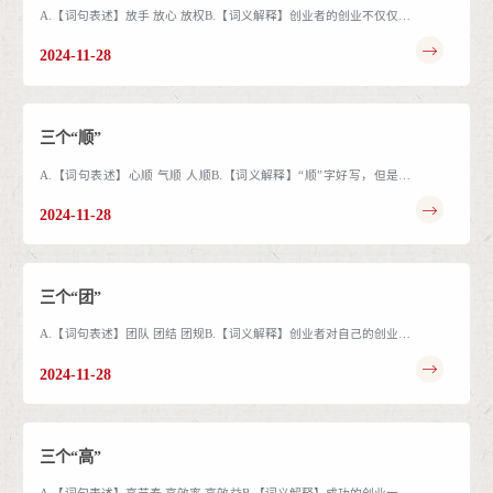
A.【词句表述】放手 放心 放权B.【词义解释】创业者的创业不仅仅是
个人的创业，也是整个创业团队的创业。因此，如何处理好创业者个
2024-11-28
人和创业团队的关...
三个“顺”
A.【词句表述】心顺 气顺 人顺B.【词义解释】“顺”字好写，但是，
“顺”字难做。因为顺是一个很大的格局。“顺”字从“川”，川 就是大
2024-11-28
河。所谓“顺”，就是如大...
三个“团”
A.【词句表述】团队 团结 团规B.【词义解释】创业者对自己的创业队
伍，应有清楚的认知，同时要有严格的要求，将一些不同的要素有 力
2024-11-28
地整合在一起，形...
三个“高”