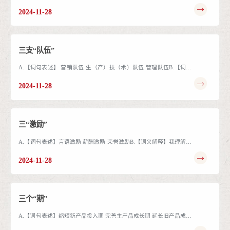
方圆。凡事都有内在的法则，遵守这些法则，才能获得收益，违背这
2024-11-28
些法则， 就会遭受损...
三支“队伍”
A.【词句表述】 营销队伍 生（产）技（术）队伍 管理队伍B.【词义
解释】三支“队伍”是创业者着眼于人才建设的大计，是对企业内部职
2024-11-28
能性管理建制提出的...
三“激励”
A.【词句表述】言语激励 薪酬激励 荣誉激励B.【词义解释】我理解的
激励，是我想给予而你正好需要的东西。这是一种人与人之间达到默
2024-11-28
契的状态。 一般...
三个“期”
A.【词句表述】缩短新产品投入期 完善主产品成长期 延长旧产品成熟
期B.【词义解释】任何产品都和人一样，有着生、老、病、死，有着