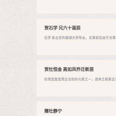
贺石学 兄六十诞辰
石学 系北京外国语大学毕业，文革前后由于文革没
贺杜恒金 高如凤乔迁新居
杜恒金是金箔企业创办元老之一，退休之前系企业
赠杜静宁