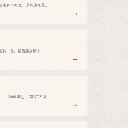
乡也凤凰。 满身瑞气遇...
赋诗一首。读后连夜和诗...
08 年注：“其保”名叫...