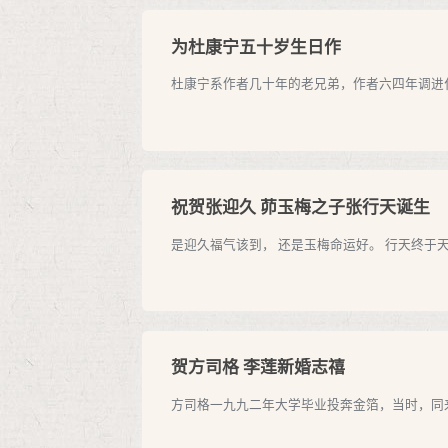
为杜康宁五十岁生日作
杜康宁系作者几十年的老兄弟，作者六四年调进化
祝贺张迎久 茆玉梅之子张行天诞生
是迎久福气该到， 还是玉梅命运好。 行天终于
贺方司格 李莲新婚志禧
方司格一九九二年大学毕业投奔金箔，当时，同来