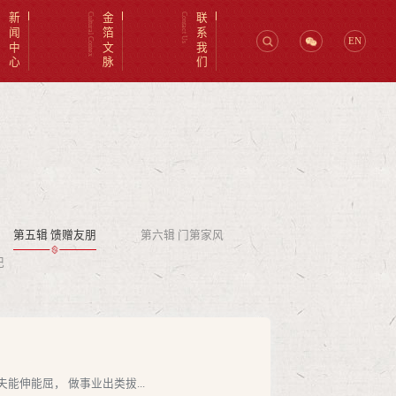
er
新闻中心
Cultural Contex
金箔文脉
Contact Us
联系我们
EN
第五辑 馈赠友朋
第六辑 门第家风
记
伸能屈， 做事业出类拔...