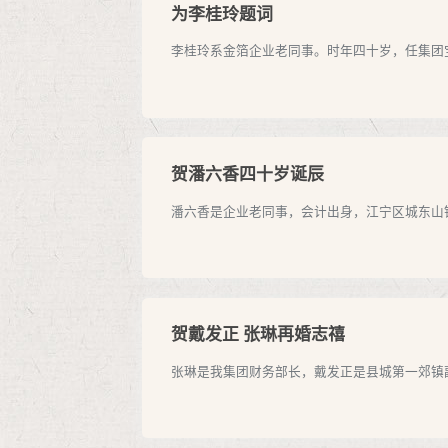
为李桂玲题词
李桂玲系金箔企业老同事。时年四十岁，任集团宝
贺潘六香四十岁诞辰
潘六香是企业老同事，会计出身，江宁区城东山镇
贺戴发正 张琳再婚志禧
张琳是我集团财务部长，戴发正是县城第一郊镇副