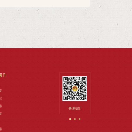
著作
集
候
集
关注我们
抖音
集
集