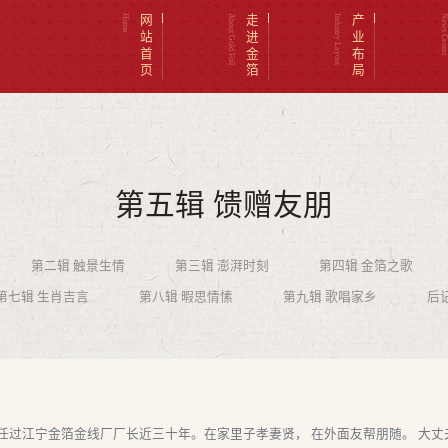
Home
网站首页
About Gold Foil
走进金箔
Industry Layout
产业布局
News Cent
第五辑 馈赠友朋
第二辑 触景生情
第三辑 澎湃时刻
第四辑 金箔之歌
第七辑 生肖吉言
第八辑 暇思情愫
第九辑 歌唱家乡
后
过江宁金箔金线厂厂长近三十年。在家里子孝妻贤， 在外面友帮朋随。 大丈夫能