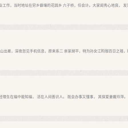
工作，当时地址在穷乡僻壤的花园乡 六子桥，任会计。大家闺秀心地良， 发落水
陪客人在河北唐山出差，深夜忽见手机信息，原来系二 亲家胡平，特为孙女江盷珈百日之禧，
在福中能知福， 活在人间善识人。 既会办事又懂事， 其保爱妻戴玲萍。 ——20