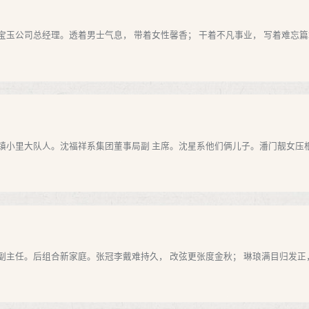
玉公司总经理。透着男士气息， 带着女性馨香； 干着不凡事业， 写着难忘篇
小里大队人。沈福祥系集团董事局副 主席。沈星系他们俩儿子。潘门靓女压根长，
主任。后组合新家庭。张冠李戴难持久， 改弦更张度金秋； 琳琅满目归发正， 