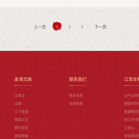
上一页
1
2
3
下一页
金箔文脉
联系我们
江宝全
江宝全
联系信息
边干边吹
江楠
在线反馈
想你的时
三个金箔
鱼塘理论
党建文化
信口开河
期刊杂志
上金山
金箔歌曲
奇谈怪论