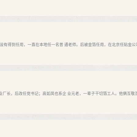
有得到任用，一直在本地任一名普 通老师。后被金箔任用，在北京任贴金公司总经
厂长，后改任党书记；高如凤也系企 业元老，一辈子干切箔工人。他俩互敬互爱