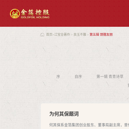
首页
>
江宝全著作
>
良玉不雕
>
第五辑 馈赠友朋
序
自序
第一辑 青青诗草
为何其保题词
何其保系金箔集团创业股东、董事局副主席，曾任