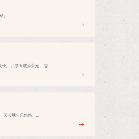
章。
 六亲五戚添荣光； 香...
天长地久乐悠悠。...